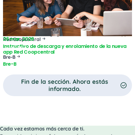
Ahorro y Crédito
26 mar. 2026
Instructivo
Instructivo de descarga y enrolamiento de la nueva app
26 mar. 2026
Red Coopcentral
Instructivo de descarga y enrolamiento de la nueva
Instructivo
app Red Coopcentral
Bre-B
Bre-B
Fin de la sección. Ahora estás
informado.
Cada vez estamos más cerca de ti.