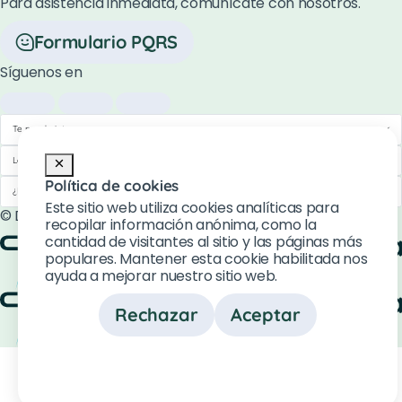
Para asistencia inmediata, comunícate con nosotros.
Formulario PQRS
Síguenos en
Te puede interesar
Legal
Política de cookies
¿Necesitas ayuda?
Este sitio web utiliza cookies analíticas para
© Desarrollado por
Estrategia Segura S.A.S
recopilar información anónima, como la
cantidad de visitantes al sitio y las páginas más
populares. Mantener esta cookie habilitada nos
ayuda a mejorar nuestro sitio web.
Rechazar
Aceptar