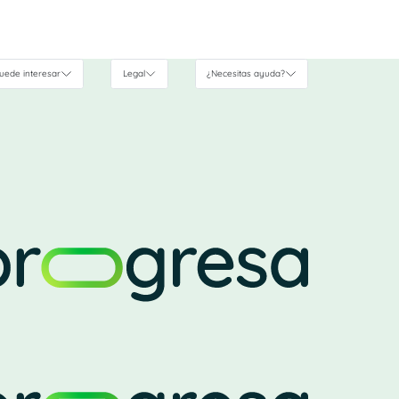
uede interesar
Legal
¿Necesitas ayuda?