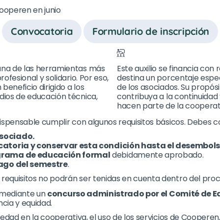
Cooperen en junio
Convocatoria
Formulario de inscripción
una de las herramientas más
Este auxilio se financia con
fesional y solidario. Por eso,
destina un porcentaje espe
n beneficio dirigido a los
de los asociados. Su propós
ios de educación técnica,
contribuya a la continuidad
hacen parte de la cooperat
ndispensable cumplir con algunos requisitos básicos. Debes c
sociado.
catoria y conservar esta condición hasta el desembol
grama de educación formal
debidamente aprobado.
ago del semestre
.
 requisitos no podrán ser tenidas en cuenta dentro del proc
a mediante un
concurso administrado por el Comité de 
ncia y equidad.
edad en la cooperativa, el uso de los servicios de Cooperen,