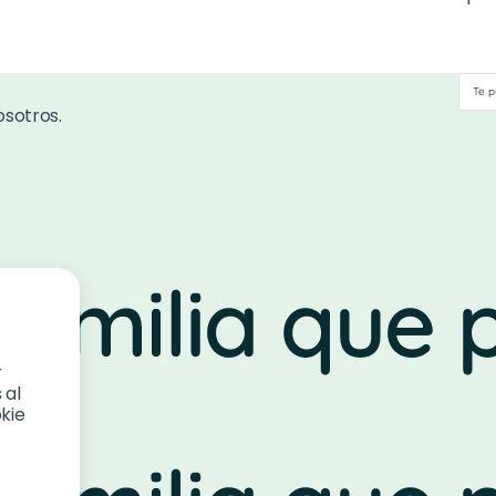
Te p
osotros.
r
 al
kie